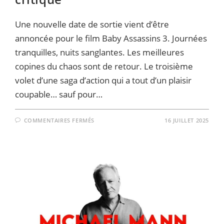
Une nouvelle date de sortie vient d’être
annoncée pour le film Baby Assassins 3. Journées
tranquilles, nuits sanglantes. Les meilleures
copines du chaos sont de retour. Le troisième
volet d’une saga d’action qui a tout d’un plaisir
coupable… sauf pour…
SUR
COMMENTAIRES FERMÉS
16 JUILLET 2025
IL
EST
INVISIBLE
POUR
BEAUCOUP…
MAIS
CE
FILM
D’ACTION
EST
UNANIMEMENT
SALUÉ
PAR
LA
CRITIQUE