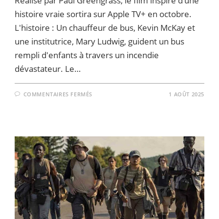
Réalisé par Paul Greengrass, le film inspiré d’une
histoire vraie sortira sur Apple TV+ en octobre.
L'histoire : Un chauffeur de bus, Kevin McKay et
une institutrice, Mary Ludwig, guident un bus
rempli d'enfants à travers un incendie
dévastateur. Le…
SUR
COMMENTAIRES FERMÉS
1 AOÛT 2025
MCCONAUGHEY
ET
FERRERA
PIÉGÉS
EN
PLEINE
FOURNAISE
DANS
‘THE
LOST
BUS’