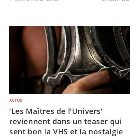
‘MARCHE
OU
CRÈVE’
(FRANCIS
LAWRENCE,
2025)
:
STEPHEN
KING
DÉCOUVRE
SON
PROCHAIN
FILM…
ET
SEMBLE
VALIDER
LE
CAUCHEMAR
ACTUS
‘Les Maîtres de l’Univers’
reviennent dans un teaser qui
sent bon la VHS et la nostalgie