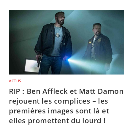
HEAT
2
–
LE
NOUVEAU
MICHAEL
MANN
EST
SUR
LES
RAILS
ACTUS
RIP : Ben Affleck et Matt Damon
rejouent les complices – les
premières images sont là et
elles promettent du lourd !