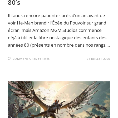
80’s
Il faudra encore patienter près d’un an avant de
voir He-Man brandir l’Épée du Pouvoir sur grand
écran, mais Amazon MGM Studios commence
déjà à titiller la fibre nostalgique des enfants des
années 80 (présents en nombre dans nos rangs,…
SUR
COMMENTAIRES FERMÉS
24 JUILLET 2025
‘LES
MAÎTRES
DE
L’UNIVERS’
REVIENNENT
DANS
UN
TEASER
QUI
SENT
BON
LA
VHS
ET
LA
NOSTALGIE
80’S