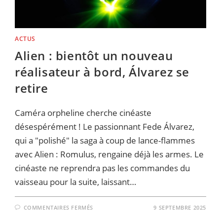
DU
LOURD
!
ACTUS
Alien : bientôt un nouveau
réalisateur à bord, Álvarez se
retire
Caméra orpheline cherche cinéaste
désespérément ! Le passionnant Fede Álvarez,
qui a "polishé" la saga à coup de lance-flammes
avec Alien : Romulus, rengaine déjà les armes. Le
cinéaste ne reprendra pas les commandes du
vaisseau pour la suite, laissant…
SUR
COMMENTAIRES FERMÉS
9 SEPTEMBRE 2025
ALIEN
: