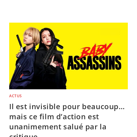
THINGS
5
:
UNE
ULTIME
AVENTURE
AUX
ALLURES
APOCALYPTIQUES
SUR
NETFLIX
ACTUS
Il est invisible pour beaucoup…
mais ce film d’action est
unanimement salué par la
critique