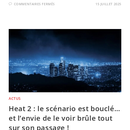
SUR
COMMENTAIRES FERMÉS
15 JUILLET 2025
PRIX
LUMIÈRE
2025
:
MICHAEL
MANN
ENTRE
–
UN
PEU
PLUS
–
DANS
LA
LÉGENDE
ACTUS
Heat 2 : le scénario est bouclé…
et l’envie de le voir brûle tout
sur son passage !