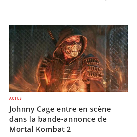
AVATAR
3
:
ON
A
VU
LA
BANDE-
ANNONCE
–
L’ATTENTE
N’A
JAMAIS
ÉTÉ
AUSSI
INCANDESCENTE
ACTUS
Johnny Cage entre en scène
dans la bande-annonce de
Mortal Kombat 2