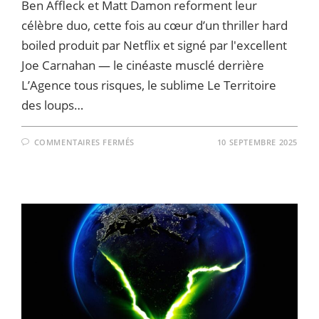
Ben Affleck et Matt Damon reforment leur
célèbre duo, cette fois au cœur d’un thriller hard
boiled produit par Netflix et signé par l'excellent
Joe Carnahan — le cinéaste musclé derrière
L’Agence tous risques, le sublime Le Territoire
des loups…
SUR
COMMENTAIRES FERMÉS
10 SEPTEMBRE 2025
RIP
:
BEN
AFFLECK
ET
MATT
DAMON
REJOUENT
LES
COMPLICES
–
LES
PREMIÈRES
IMAGES
SONT
LÀ
ET
ELLES
PROMETTENT