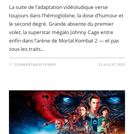
La suite de l’adaptation vidéoludique verse
toujours dans l’hémoglobine, la dose d’humour et
le second degré. Grande absente du premier
volet, la superstar mégalo Johnny Cage entre
enfin dans l’arène de Mortal Kombat 2 — et pas
sous les traits…
SUR
COMMENTAIRES FERMÉS
22 JUILLET 2025
JOHNNY
CAGE
ENTRE
EN
SCÈNE
DANS
LA
BANDE-
ANNONCE
DE
MORTAL
KOMBAT
2