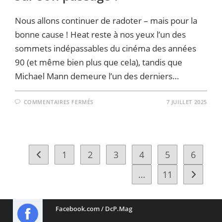
Nous allons continuer de radoter – mais pour la
bonne cause ! Heat reste à nos yeux l’un des
sommets indépassables du cinéma des années
90 (et même bien plus que cela), tandis que
Michael Mann demeure l’un des derniers…
SUR
COMMENTAIRES FERMÉS
7 JUILLET 2025
HEAT
2
:
LE
SCÉNARIO
EST
BOUCLÉ…
ET
1
2
3
4
5
6
Go to the previous page
L’ENVIE
DE
LE
…
11
Aller à l
VOIR
BRÛLE
TOUT
SUR
SON
Facebook.com / DcP.Mag
PASSAGE
!