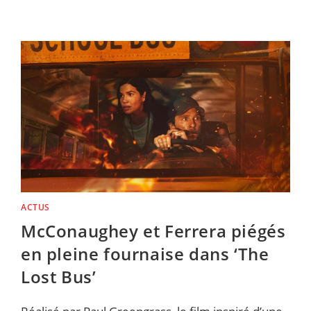
BIENTÔT
UN
NOUVEAU
RÉALISATEUR
À
BORD,
ÁLVAREZ
SE
RETIRE
ACTUS
McConaughey et Ferrera piégés
en pleine fournaise dans ‘The
Lost Bus’