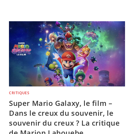
101
:
LE
POLAR
QUE
–
PRESQUE
–
PERSONNE
N’A
VU
EN
SALLES
AMÉRICAINES…
ET
QUE
TOUT
LE
MONDE
REGARDE
SUR
PRIME
VIDEO
CRITIQUES
Super Mario Galaxy, le film –
Dans le creux du souvenir, le
souvenir du creux ? La critique
de Marion Labouebe