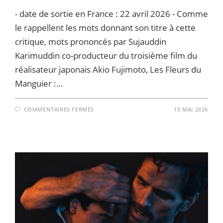
- date de sortie en France : 22 avril 2026 - Comme
le rappellent les mots donnant son titre à cette
critique, mots prononcés par Sujauddin
Karimuddin co-producteur du troisième film du
réalisateur japonais Akio Fujimoto, Les Fleurs du
Manguier :…
SUR
COMMENTAIRES FERMÉS
15 MAI 2026
LES
FLEURS
DU
MANGUIER
(HARÀ
WATAN)
DE
AKIO
FUJIMOTO
–
« NO
VOICE
AND
NO
PAST…
UNLESS
WE