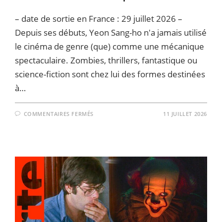
– date de sortie en France : 29 juillet 2026 –
Depuis ses débuts, Yeon Sang-ho n'a jamais utilisé
le cinéma de genre (que) comme une mécanique
spectaculaire. Zombies, thrillers, fantastique ou
science-fiction sont chez lui des formes destinées
à…
SUR
COMMENTAIRES FERMÉS
11 JUILLET 2026
THE
UGLY
–
LE
VERTIGE
DE
LA
CRÉATION
–
LA
CRITIQUE