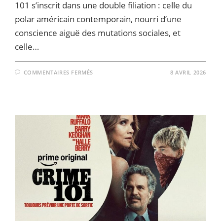
101 s’inscrit dans une double filiation : celle du
polar américain contemporain, nourri d’une
conscience aiguë des mutations sociales, et
celle…
SUR
COMMENTAIRES FERMÉS
8 AVRIL 2026
CRIME
101
–
TOUS
LES
CRIMES
ONT
DÉJÀ
ÉTÉ
COMMIS…
MAIS
ILS
SE
RÉPÈTENT
!
LA
CRITIQUE