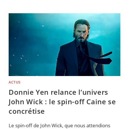
LE
FILM
–
LE
GRAND
MANÈGE
DES
MONDES…
SANS
GRAVITÉ
–
LA
CRITIQUE
DE
NICOLAS
LOCHON
ACTUS
Donnie Yen relance l’univers
John Wick : le spin-off Caine se
concrétise
Le spin-off de John Wick, que nous attendions