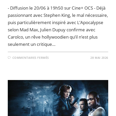
- Diffusion le 20/06 à 19h50 sur Cine+ OCS - Déjà
passionnant avec Stephen King, le mal nécessaire,
puis particulièrement inspiré avec L’Apocalypse
selon Mad Max, Julien Dupuy confirme avec
Carolco, un rêve hollywoodien qu’il n’est plus
seulement un critique…
SUR
COMMENTAIRES FERMÉS
28 MAI 2026
CAROLCO,
UN
RÊVE
HOLLYWOODIEN
—
LES
DERNIERS
HÉROS
DU
GRAND
SPECTACLE
–
LA
CRITIQUE