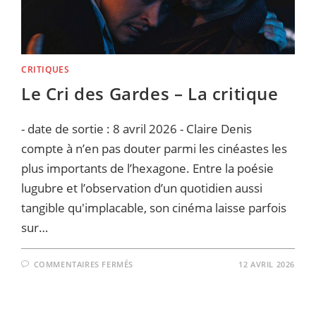
PRESERVE
IT » :
LA
CRITIQUE
CRITIQUES
Le Cri des Gardes – La critique
- date de sortie : 8 avril 2026 - Claire Denis
compte à n’en pas douter parmi les cinéastes les
plus importants de l’hexagone. Entre la poésie
lugubre et l’observation d’un quotidien aussi
tangible qu'implacable, son cinéma laisse parfois
sur…
SUR
COMMENTAIRES FERMÉS
12 AVRIL 2026
LE
CRI
DES
GARDES
–