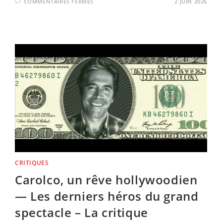
SUR
COMMENTAIRES FERMÉS
2 JUIN 2026
STEPHEN
KING,
LE
MAL
NÉCESSAIRE,
DE
JULIEN
DUPUY
–
UNE
MAIN
TENDUE
–
LA
CRITIQUE
CRITIQUES
Carolco, un rêve hollywoodien
— Les derniers héros du grand
spectacle – La critique