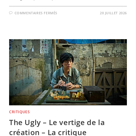
SUR
COMMENTAIRES FERMÉS
20 JUILLET 2026
LE
TOMBEAU
DES
LUCIOLES
–
LÀ
OÙ
MEURENT
LES
MONDES
–
LA
CRITIQUE
CRITIQUES
The Ugly – Le vertige de la
création – La critique