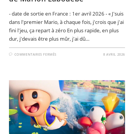
- date de sortie en France : 1er avril 2026 - « J'suis
dans l'premier Mario, à chaque fois, j'crois que j'ai
fini l'jeu, ça repart à zéro En plus rapide, en plus
dur, j'devais être plus mûr, j'ai dû…
SUR
COMMENTAIRES FERMÉS
8 AVRIL 2026
SUPER
MARIO
GALAXY,
LE
FILM
–
DANS
LE
CREUX
DU
SOUVENIR,
LE
SOUVENIR
DU
CREUX
?
LA
CRITIQUE
DE
MARION