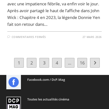
avec une impatience fébrile, va enfin voir le jour.
Après avoir partagé le haut de l’affiche dans John
Wick : Chapitre 4 en 2023, la légende Donnie Yen
fait son retour dans…
SUR
COMMENTAIRES FERMÉS
27 MARS 2026
DONNIE
YEN
RELANCE
L’UNIVERS
JOHN
WICK
:
LE
1
2
3
4
…
16
Aller à l
SPIN-
OFF
CAINE
SE
CONCRÉTISE
Facebook.com / DcP.Mag
Toutes les actualités cinéma