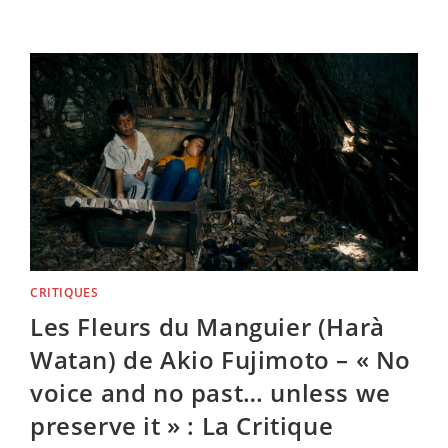
PROFILER)
—
LE
CRIME
ÉTAIT
PRESQUE
PARFAIT
–
LA
CRITIQUE
CRITIQUES
Les Fleurs du Manguier (Harà
Watan) de Akio Fujimoto – « No
voice and no past… unless we
preserve it » : La Critique