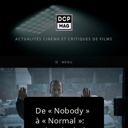
Skip
to
content
ACTUALITÉS CINÉMA ET CRITIQUES DE FILMS
MENU
De « Nobody »
à « Normal »: