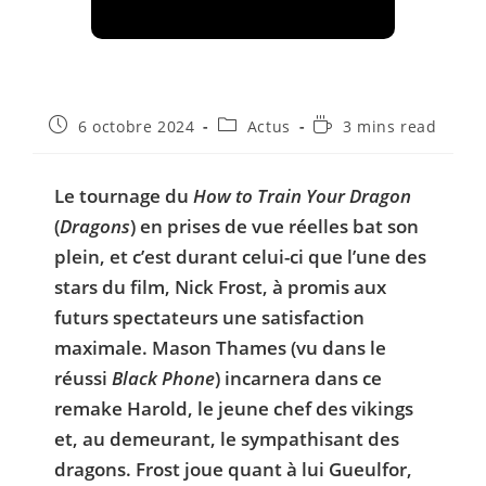
Publication
Post
Temps
6 octobre 2024
Actus
3 mins read
publiée :
category:
de
lecture :
Le tournage du
How to Train Your Dragon
(
Dragons
) en prises de vue réelles bat son
plein, et c’est durant celui-ci que l’une des
stars du film, Nick Frost, à promis aux
futurs spectateurs une satisfaction
maximale. Mason Thames (vu dans le
réussi
Black Phone
) incarnera dans ce
remake Harold, le jeune chef des vikings
et, au demeurant, le sympathisant des
dragons. Frost joue quant à lui Gueulfor,